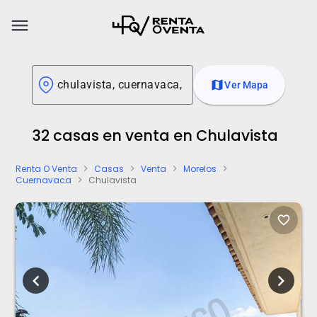
menu
map
Ver Mapa
32 casas en venta en Chulavista
Renta O Venta
Casas
Venta
Morelos
chevron_right
chevron_right
chevron_right
chevron_right
Cuernavaca
Chulavista
chevron_right
favorite_border
chevron_left
chevron_right