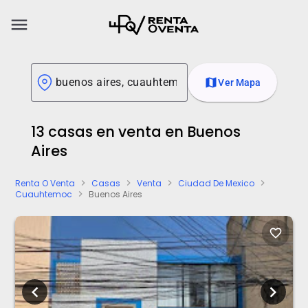
menu
map
Ver Mapa
13 casas en venta en Buenos
Aires
Renta O Venta
Casas
Venta
Ciudad De Mexico
chevron_right
chevron_right
chevron_right
chevron_right
Cuauhtemoc
Buenos Aires
chevron_right
favorite_border
chevron_left
chevron_right