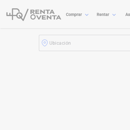
expand_more
expand_more
Comprar
Rentar
As
Ubicación