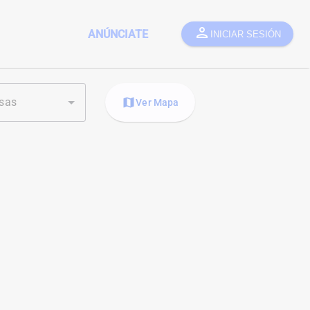
person
ANÚNCIATE
INICIAR SESIÓN
sas
map
Ver Mapa