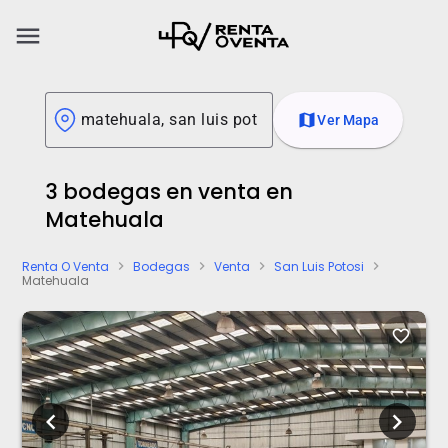
menu
map
Ver Mapa
3 bodegas en venta en
Matehuala
Renta O Venta
Bodegas
Venta
San Luis Potosi
chevron_right
chevron_right
chevron_right
chevron_right
Matehuala
favorite_border
chevron_left
chevron_right