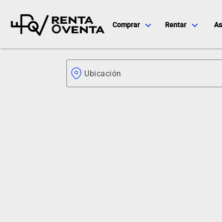
expand_more
expand_more
Comprar
Rentar
As
Ubicación