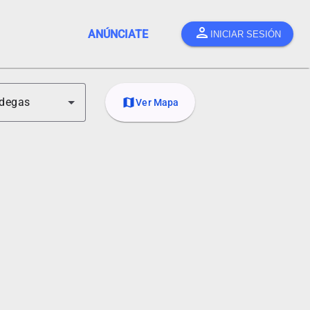
person
ANÚNCIATE
INICIAR SESIÓN
degas
map
Ver Mapa