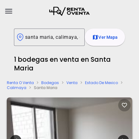
menu
map
Ver Mapa
1 bodegas en venta en Santa
Maria
Renta O Venta
Bodegas
Venta
Estado De Mexico
chevron_right
chevron_right
chevron_right
chevron_right
Calimaya
Santa Maria
chevron_right
favorite_border