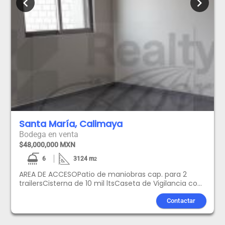
chevron_left
chevron_right
Santa María, Calimaya
Bodega en venta
$48,000,000 MXN
6
3124
m
2
AREA DE ACCESOPatio de maniobras cap. para 2
trailersCisterna de 10 mil ltsCaseta de Vigilancia con
1/2 bañoAcceso empleadosAREA DE OFICINAS Y
NAVESala de esperaArea de Oficina-Recepción1/2
Contactar
baño Area de ServicioBodega de 12 m2 aprox.Baños
Hombres con 4 regaderas, 2 wc, 2 mingitorios y área