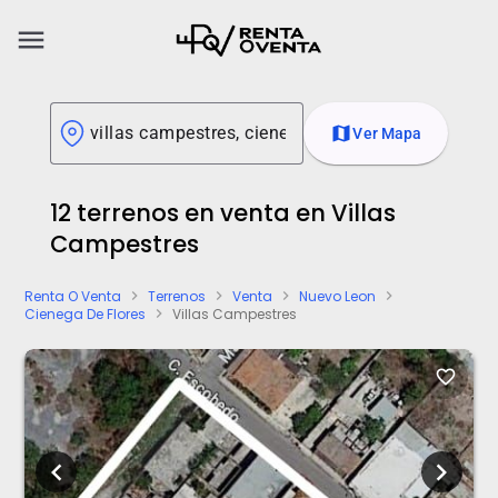
menu
map
Ver Mapa
12 terrenos en venta en Villas
Campestres
Renta O Venta
Terrenos
Venta
Nuevo Leon
chevron_right
chevron_right
chevron_right
chevron_right
Cienega De Flores
Villas Campestres
chevron_right
favorite_border
chevron_left
chevron_right