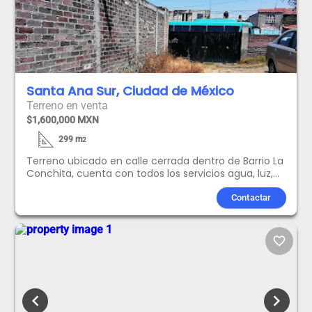
Santa Ana Sur, Ciudad de México
Terreno en venta
$1,600,000 MXN
299
m
2
Terreno ubicado en calle cerrada dentro de Barrio La
Conchita, cuenta con todos los servicios agua, luz,
drenaje, pavimento, cableado telefónico.
Características generales Uso de suelo 100%
Contactar
habitacional Terreno bardeado, tiene zaguán y se
encuentra escriturado Amenidades Ubicado a unas
cuadras del metro Zapotitlán Línea Dorada y a 6
favorite_border
cuadras de Av. La Turba TODOS LOS GASTOS
NOTARIALES E IMPUESTOS POR ADQUIDICION DEL
INMUEBLE, NO ESTAN INCLUIDOS EN EL PRECIO.
chevron_left
chevron_right