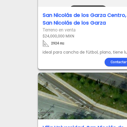
San Nicolás de los Garza Centro,
San Nicolás de los Garza
Terreno en venta
$24,000,000 MXN
2924
m
2
ideal para cancha de fútbol, plano, tiene l
Contactar