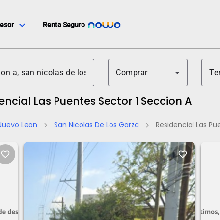
expand_more
esor
Renta Seguro
Comprar
Te
encial Las Puentes Sector 1 Seccion A
Nuevo Leon
San Nicolas De Los Garza
Residencial Las Pu
chevron_right
chevron_right
favorite_border
favorite_border