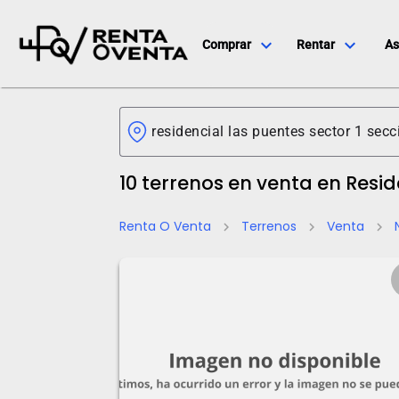
expand_more
expand_more
Comprar
Rentar
As
10 terrenos en venta en Resid
Renta O Venta
Terrenos
Venta
chevron_right
chevron_right
chevron_right