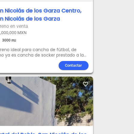
n Nicolás de los Garza Centro,
n Nicolás de los Garza
reno en venta
,000,000 MXN
3000
m
2
reno ideal para cancha de fútbol, de
o ya es cancha de socker prestado a la
a de San Nicolas. o bien para bodega al
edor del terreno hay canchas de tierra y
Contactar
degas
favorite_border