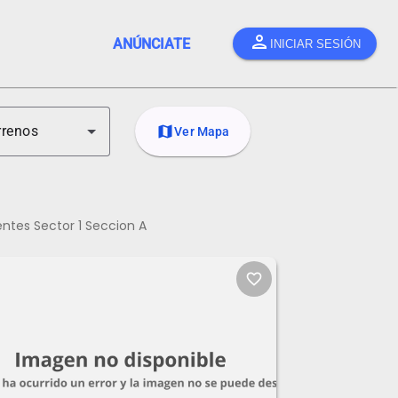
person
ANÚNCIATE
INICIAR SESIÓN
rrenos
map
Ver Mapa
entes Sector 1 Seccion A
favorite_border