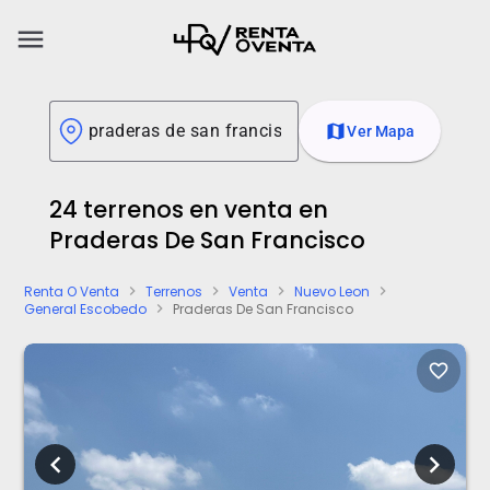
menu
map
Ver Mapa
24 terrenos en venta en
Praderas De San Francisco
Renta O Venta
Terrenos
Venta
Nuevo Leon
chevron_right
chevron_right
chevron_right
chevron_right
General Escobedo
Praderas De San Francisco
chevron_right
favorite_border
chevron_left
chevron_right