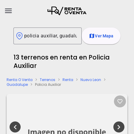
menu
map
Ver Mapa
13 terrenos en renta en Policia
Auxiliar
Renta O Venta
Terrenos
Renta
Nuevo Leon
chevron_right
chevron_right
chevron_right
chevron_right
Guadalupe
Policia Auxiliar
chevron_right
favorite_border
chevron_left
chevron_right