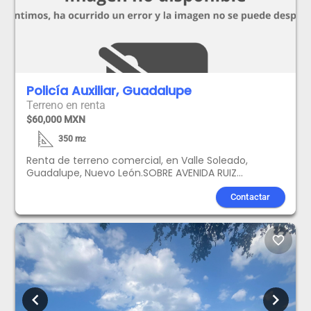
Policía Auxiliar, Guadalupe
Terreno en renta
$60,000 MXN
350
m
2
Renta de terreno comercial, en Valle Soleado,
Guadalupe, Nuevo León.SOBRE AVENIDA RUIZ
CORTINES. En esquinaIdeal para cadena comercial,
carwash, entre otros.Cuenta con estacionamiento
Contactar
muy amplio, agua de pozo y fosa.Localizado sobre
Ruiz Cortines en plaza comercial, junto a
gasolinera.Terreno: 385 m2 , $ 150.00 X m2. Se puede
favorite_border
rentar todo o en partes.
chevron_left
chevron_right