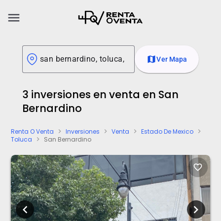
menu
map
Ver Mapa
3 inversiones en venta en San
Bernardino
Renta O Venta
Inversiones
Venta
Estado De Mexico
chevron_right
chevron_right
chevron_right
chevron_right
Toluca
San Bernardino
chevron_right
favorite_border
chevron_left
chevron_right