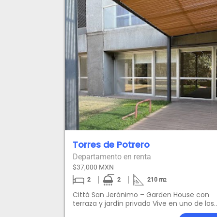
Torres de Potrero
Departamento en renta
$37,000 MXN
2
2
210
m
2
Cittá San Jerónimo – Garden House con
terraza y jardín privado Vive en uno de los
desarrollos más completos y exclusivos de