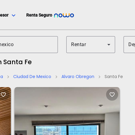
expand_more
esor
Renta Seguro
Rentar
De
n Santa Fe
ta
Ciudad De Mexico
Alvaro Obregon
Santa Fe
chevron_right
chevron_right
chevron_right
favorite_border
favorite_border