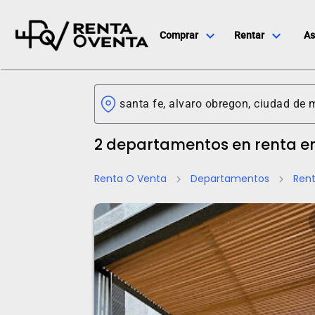
expand_more
expand_more
Comprar
Rentar
As
2 departamentos en renta e
Renta O Venta
Departamentos
Ren
chevron_right
chevron_right