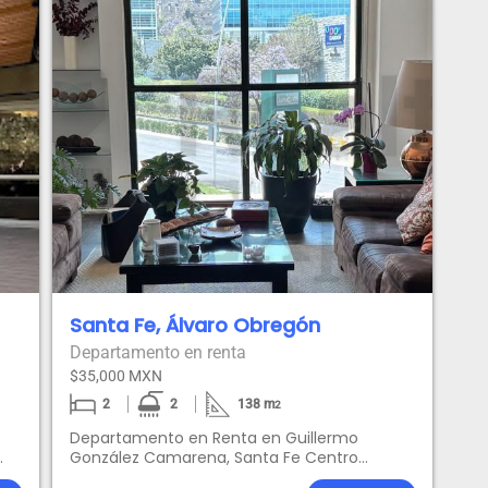
Santa Fe, Álvaro Obregón
Departamento en renta
$35,000 MXN
2
2
138
m
2
Departamento en Renta en Guillermo
González Camarena, Santa Fe Centro
l
CiudadExcelente oportunidad de renta en un