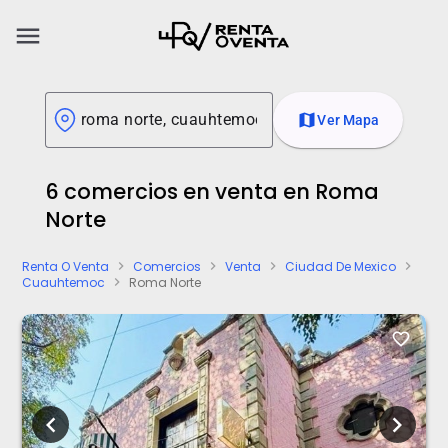
menu
map
Ver Mapa
6 comercios en venta en Roma
Norte
Renta O Venta
Comercios
Venta
Ciudad De Mexico
chevron_right
chevron_right
chevron_right
chevron_right
Cuauhtemoc
Roma Norte
chevron_right
favorite_border
chevron_left
chevron_right