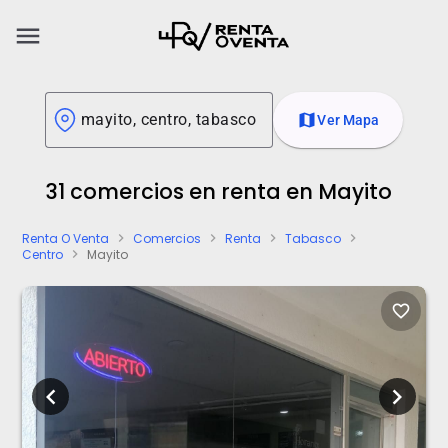
menu
map
Ver Mapa
31 comercios en renta en Mayito
Renta O Venta
Comercios
Renta
Tabasco
chevron_right
chevron_right
chevron_right
chevron_right
Centro
Mayito
chevron_right
favorite_border
chevron_left
chevron_right