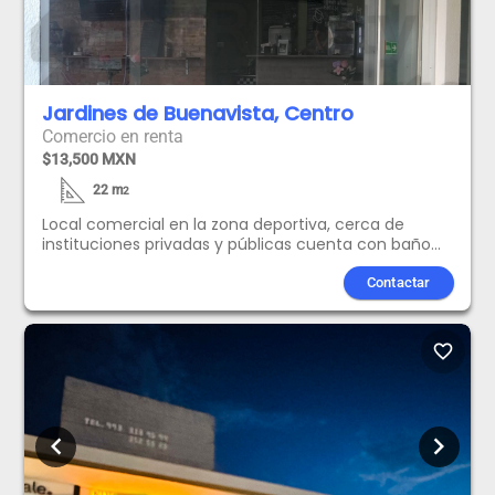
Jardines de Buenavista, Centro
Comercio en renta
$13,500 MXN
22
m
2
Local comercial en la zona deportiva, cerca de
instituciones privadas y públicas cuenta con baño
de uso excluisvo del inmueble. Incluye internet y
agua potableUbicado a pie de calle El inquilino debe
Contactar
realizar su contrato de CFENota: No incluye mobiliario
favorite_border
chevron_left
chevron_right