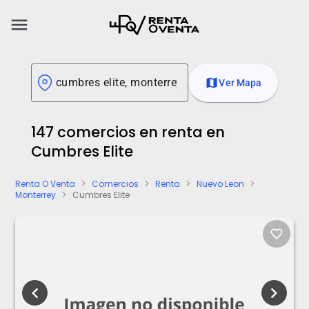
menu
map
Ver Mapa
147 comercios en renta en
Cumbres Elite
Renta O Venta
Comercios
Renta
Nuevo Leon
chevron_right
chevron_right
chevron_right
chevron_right
Monterrey
Cumbres Elite
chevron_right
favorite_border
chevron_left
chevron_right