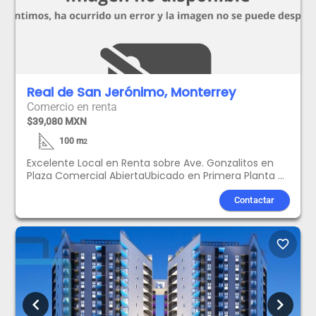
Real de San Jerónimo, Monterrey
Comercio en renta
$39,080 MXN
100
m
2
Excelente Local en Renta sobre Ave. Gonzalitos en
Plaza Comercial AbiertaUbicado en Primera Planta a
lado del Elevador.Cuenta con:RecepciónCocinaDos
oficinas PrivadasArea de trabajo comúnTres cajones
Contactar
de estacionamientoSinkConsumo de AguaAreas
ComunesEquipo de Aire AcondicionadoSeguridad
24hrsElevadorPrecio MAS IVA***Contrato mínimo por
favorite_border
dos años
chevron_left
chevron_right