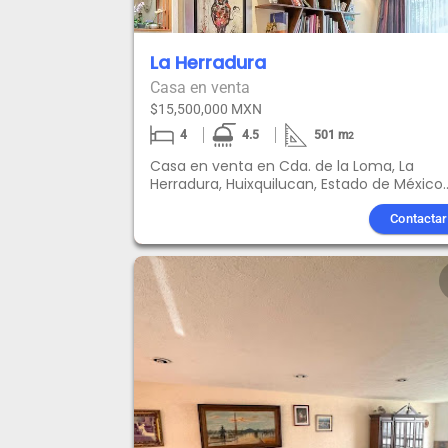
La Herradura
Casa en venta
$15,500,000 MXN
4
4.5
501
m
2
Casa en venta en Cda. de la Loma, La
Herradura, Huixquilucan, Estado de México.
Esta impresionante casa en La Herradura 
distingue por su diseño en desniveles, lo q
Contactar
le otorga un encanto único. Con cuatro
amplias recámaras, cada una con su prop
baño, este hogar brinda comodidad y
privacidad a sus habitantes. Además, cue
con tres estacionamientos, lo cual es una
gran ventaja en esta zona residencial.
Ubicada en una calle cerrada con vigilanc
las 24 horas del día, la seguridad es una
prioridad en esta propiedad. Al ingresar, se
recibido por un hermoso jardín en la entra
que añade un toque de frescura y belleza
natural. En la parte trasera, hay otro jardín