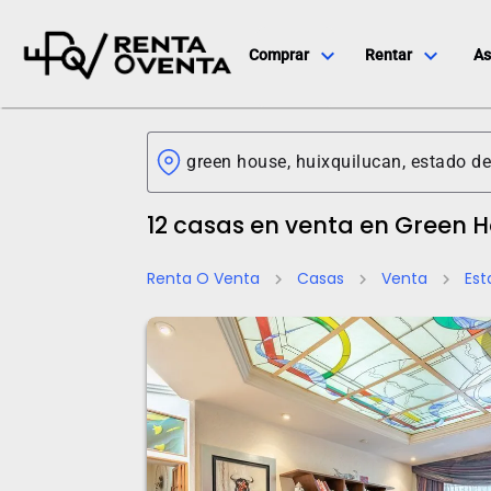
expand_more
expand_more
Comprar
Rentar
As
12 casas en venta en Green 
Renta O Venta
Casas
Venta
Est
chevron_right
chevron_right
chevron_right