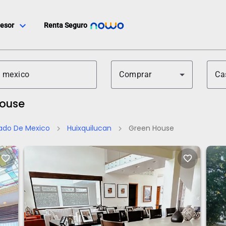
expand_more
esor
Renta Seguro
Comprar
Ca
House
ado De Mexico
Huixquilucan
Green House
chevron_right
chevron_right
favorite_border
favorite_border