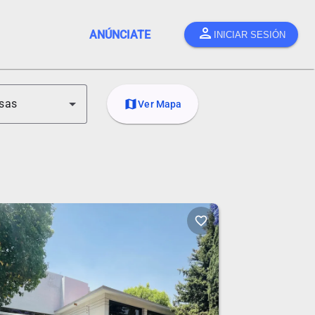
person
ANÚNCIATE
INICIAR SESIÓN
sas
map
Ver Mapa
favorite_border