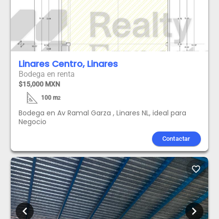
Linares Centro, Linares
Bodega en renta
$15,000 MXN
100
m
2
Bodega en Av Ramal Garza , Linares NL, ideal para
Negocio
Contactar
favorite_border
chevron_left
chevron_right