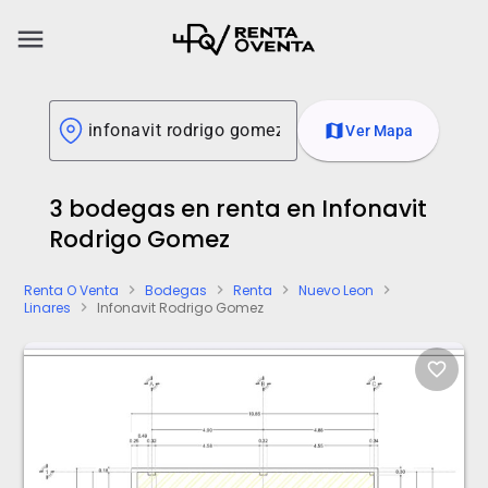
menu
map
Ver Mapa
3 bodegas en renta en Infonavit
Rodrigo Gomez
Renta O Venta
Bodegas
Renta
Nuevo Leon
chevron_right
chevron_right
chevron_right
chevron_right
Linares
Infonavit Rodrigo Gomez
chevron_right
favorite_border